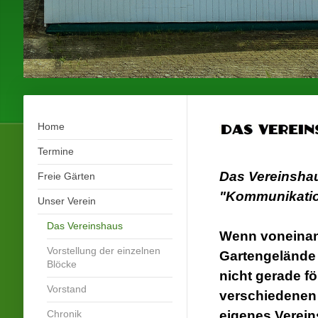
Home
Termine
Das Vereinsha
Freie Gärten
"Kommunikati
Unser Verein
Das Vereinshaus
Wenn voneinan
Vorstellung der einzelnen
Gartengelände 
Blöcke
nicht gerade fö
Vorstand
verschiedenen
Chronik
eigenes Verein